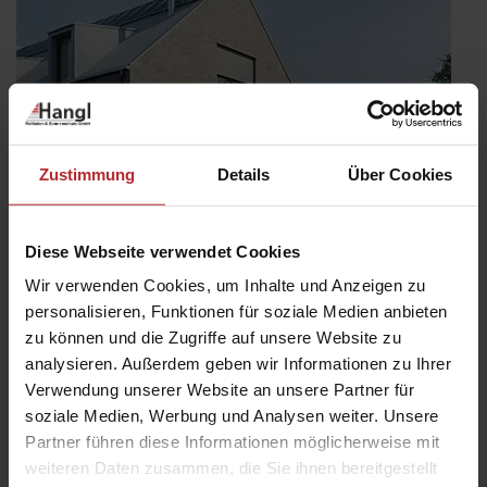
Zustimmung
Details
Über Cookies
Diese Webseite verwendet Cookies
Wir verwenden Cookies, um Inhalte und Anzeigen zu
personalisieren, Funktionen für soziale Medien anbieten
zu können und die Zugriffe auf unsere Website zu
Mehr drin. Mehr draußen: Smarte
Preisvorteile für WAREMA Kassetten-
analysieren. Außerdem geben wir Informationen zu Ihrer
Markisen
Verwendung unserer Website an unsere Partner für
Veröffentlicht
soziale Medien, Werbung und Analysen weiter. Unsere
30. April 2026
am
Partner führen diese Informationen möglicherweise mit
Genießen Sie die schönsten Tage des Jahres jetzt noch
weiteren Daten zusammen, die Sie ihnen bereitgestellt
entspannter. Beim Kauf einer WAREMA-Kassettenmarkise Terrea