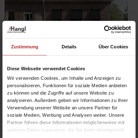
Zustimmung
Details
Über Cookies
Diese Webseite verwendet Cookies
Wir verwenden Cookies, um Inhalte und Anzeigen zu
personalisieren, Funktionen für soziale Medien anbieten
zu können und die Zugriffe auf unsere Website zu
Förderung für Ihre Sanierung Teil 4:
analysieren. Außerdem geben wir Informationen zu Ihrer
Steuerliche Förderung
Verwendung unserer Website an unsere Partner für
Veröffentlicht
14. Oktober 2024
soziale Medien, Werbung und Analysen weiter. Unsere
am
BEG EM, iSFP und KfW Förderung: In unserer Themen-Serie
Partner führen diese Informationen möglicherweise mit
haben wir bereits 3 Fördermöglichkeiten präsentiert. Die vierte
weiteren Daten zusammen, die Sie ihnen bereitgestellt
und letzte Option ist die steuerliche Förderung. Für die
haben oder die sie im Rahmen Ihrer Nutzung der Dienste