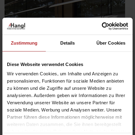
Zustimmung
Details
Über Cookies
Diese Webseite verwendet Cookies
Wir verwenden Cookies, um Inhalte und Anzeigen zu
personalisieren, Funktionen für soziale Medien anbieten
zu können und die Zugriffe auf unsere Website zu
Energie sparen und Klima schützen
analysieren. Außerdem geben wir Informationen zu Ihrer
Verwendung unserer Website an unsere Partner für
Veröffentlicht
16. März 2026
soziale Medien, Werbung und Analysen weiter. Unsere
am
Am 21.03.2026 feiern wir den vierten Global Shading Day und
Partner führen diese Informationen möglicherweise mit
damit die Bedeutung des Sonnenschutzes. Aber warum
weiteren Daten zusammen, die Sie ihnen bereitgestellt
eigentlich? Sonnenschutz am Fenster leistet einen wesentlichen
haben oder die sie im Rahmen Ihrer Nutzung der Dienste
Beitrag zur Energieeffizienz Ihres Hauses – und hat dadurch