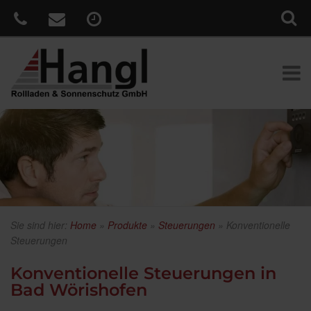
Sie sind hier:
Home
»
Produkte
»
Steuerungen
»
Konventionelle
Steuerungen
Konventionelle Steuerungen in
Bad Wörishofen