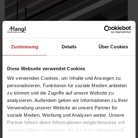
Zustimmung
Details
Über Cookies
Diese Webseite verwendet Cookies
Wir verwenden Cookies, um Inhalte und Anzeigen zu
personalisieren, Funktionen für soziale Medien anbieten
zu können und die Zugriffe auf unsere Website zu
SenSigna: Das Plus an Sicherheit für Ihr
analysieren. Außerdem geben wir Informationen zu Ihrer
Zuhause
Verwendung unserer Website an unsere Partner für
Veröffentlicht
20. Dezember 2023
soziale Medien, Werbung und Analysen weiter. Unsere
am
Sich Zuhause sicher und wohl zu fühlen ist eine der wichtigsten
Partner führen diese Informationen möglicherweise mit
Anforderung an die eigenen vier Wände. Das Frühwarnsystem
weiteren Daten zusammen, die Sie ihnen bereitgestellt
SenSigna sorgt dafür, dass es im Ernstfall lediglich bei einem
haben oder die sie im Rahmen Ihrer Nutzung der Dienste