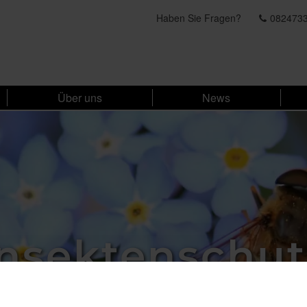
Haben Sie Fragen?
082473
Über uns
News
Insektenschut