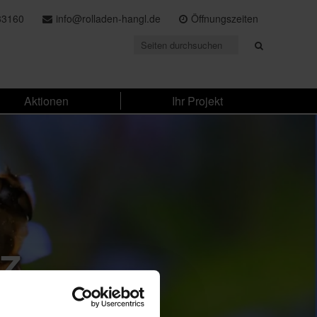
33160
info@rolladen-hangl.de
Öffnungszeiten
Aktionen
Ihr Projekt
z