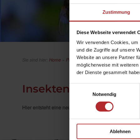
Zustimmung
Diese Webseite verwendet 
Wir verwenden Cookies, um I
und die Zugriffe auf unsere 
Website an unsere Partner fü
Sie sind hier:
Home
»
Produkte
»
Insektenschutz
möglicherweise mit weiteren
der Dienste gesammelt habe
Insektenschutz
Einwilligungsauswahl
Notwendig
Hier entsteht eine neue Seite.
Ablehnen