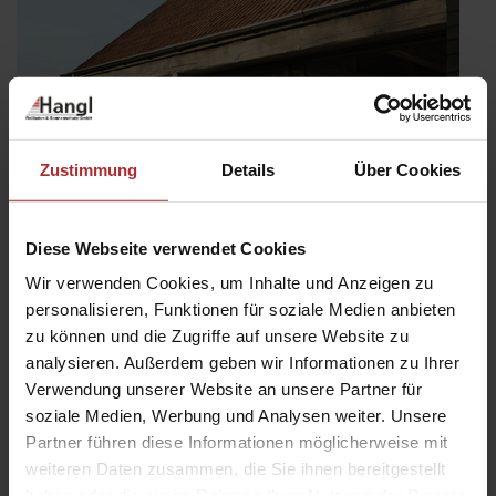
Zustimmung
Details
Über Cookies
Diese Webseite verwendet Cookies
Wir verwenden Cookies, um Inhalte und Anzeigen zu
personalisieren, Funktionen für soziale Medien anbieten
zu können und die Zugriffe auf unsere Website zu
Trendthema energetische Sanierung
analysieren. Außerdem geben wir Informationen zu Ihrer
Veröffentlicht
5. September 2023
Verwendung unserer Website an unsere Partner für
am
Wie machen Sie Ihre Immobilie zukunftssicher? Das Erreichen
soziale Medien, Werbung und Analysen weiter. Unsere
der Klimaschutzziele und hohe Energiepreise erfordern ein
Partner führen diese Informationen möglicherweise mit
Umdenken in vielerlei Hinsicht. Es ist eines DER Trendthemen,
weiteren Daten zusammen, die Sie ihnen bereitgestellt
doch was genau ist eigentlich energetisches Sanieren?Bei einer
haben oder die sie im Rahmen Ihrer Nutzung der Dienste