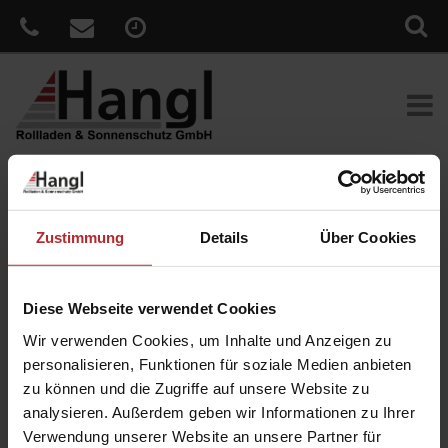
Sie sind hier:
Home
»
News
»
Genießen Sie lange
Sommerabende in individueller Lichtstimmung
Zustimmung
Details
Über Cookies
Veröffentlicht
23. März 2018
am
Genießen Sie lange Sommerabende in
Diese Webseite verwendet Cookies
individueller Lichtstimmung
Wir verwenden Cookies, um Inhalte und Anzeigen zu
Unsere Terrassen-Markisen bieten jede Menge Platz für
personalisieren, Funktionen für soziale Medien anbieten
Individualität. Sie schaffen einen behaglichen Schattenplatz für die
zu können und die Zugriffe auf unsere Website zu
ganze Familie und verlängern in den Abendstunden Ihre
analysieren. Außerdem geben wir Informationen zu Ihrer
wohlverdiente Zeit auf der Terrasse. Wie? Attraktive
Verwendung unserer Website an unsere Partner für
Ausstattungsextras wie integrierte Beleuchtung oder Heizstrahler