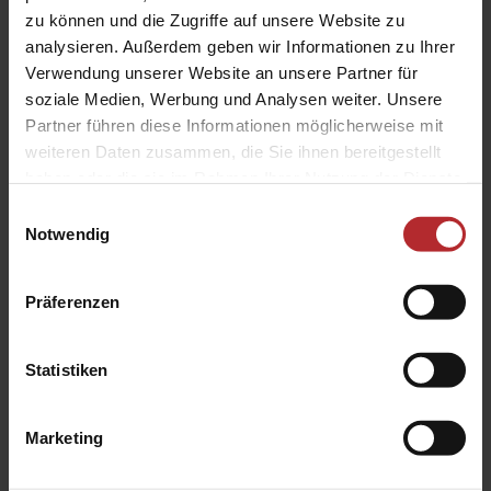
zu können und die Zugriffe auf unsere Website zu
analysieren. Außerdem geben wir Informationen zu Ihrer
Verwendung unserer Website an unsere Partner für
soziale Medien, Werbung und Analysen weiter. Unsere
Partner führen diese Informationen möglicherweise mit
weiteren Daten zusammen, die Sie ihnen bereitgestellt
haben oder die sie im Rahmen Ihrer Nutzung der Dienste
gesammelt haben.
Einwilligungsauswahl
Notwendig
Verschleißfeste Gaze
Präferenzen
Strapazierfähige Gaze aus Polyestergewebe
Für starke Beanspruchung z.B. durch Haustiere
Farbe: Schwarz
Statistiken
Marketing