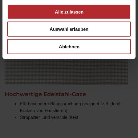
Alle zulassen
Auswahl erlauben
Ablehnen
Hochwertige Edelstahl-Gaze
Für besondere Beanspruchung geeignet (z.B. durch
Kratzen von Haustieren)
Strapazier- und verschleißfest