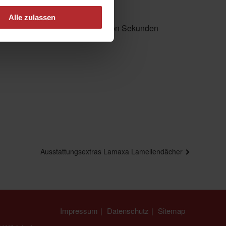
Alle zulassen
 mittels Gurtbedienung innerhalb von Sekunden
Ausstattungsextras Lamaxa Lamellendächer
Impressum
Datenschutz
Sitemap