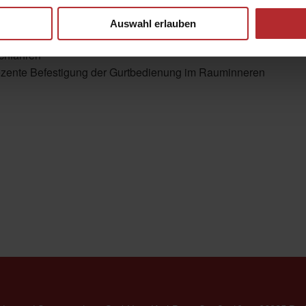
: perfekte Rettungsweglösung
Auswahl erlauben
 Notfall (z. B. Stromausfall oder Brand) lässt sich die Markise
chfahren
zente Befestigung der Gurtbedienung im Rauminneren