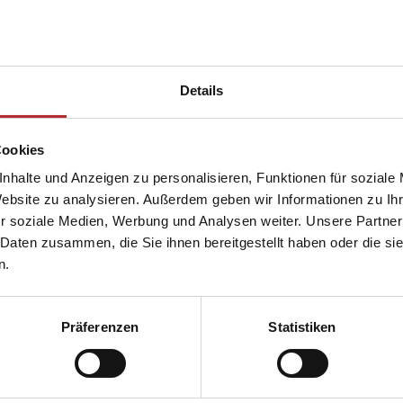
t Screen- und Soltis 92-Gewebe erhältlich
Details
Cookies
ng für Vorbau-Markisen
nhalte und Anzeigen zu personalisieren, Funktionen für soziale
Website zu analysieren. Außerdem geben wir Informationen zu I
rschattung von Ganzglasecken oder Eckbereiche überdachter 
r soziale Medien, Werbung und Analysen weiter. Unsere Partner
ine störende Führungsschiene im Eckbereich
 Daten zusammen, die Sie ihnen bereitgestellt haben oder die s
sonders filigrane Optik
n.
r mit Screen-Gewebe erhältlich
Präferenzen
Statistiken