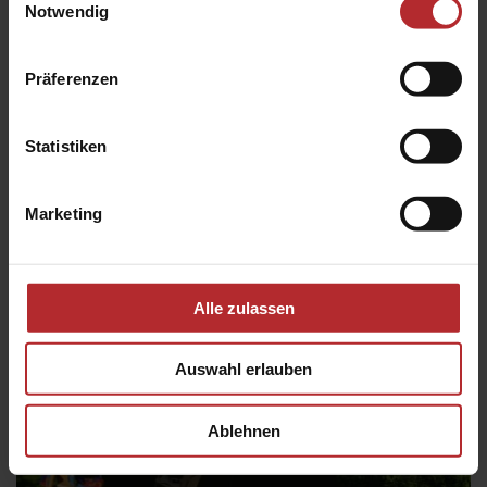
geeignet.
Notwendig
Präferenzen
Das könnte Sie auch interessieren
Statistiken
Marketing
Alle zulassen
Auswahl erlauben
Ablehnen