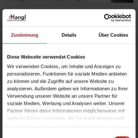
Produktdetails
Zustimmung
Details
Über Cookies
Individuelle Form mit bis zu 7 m Seitenlänge
Bespannung aus wasserdurchlässigem HDPE-
Netzgewebe in 16 Farben
Diese Webseite verwendet Cookies
Wir verwenden Cookies, um Inhalte und Anzeigen zu
personalisieren, Funktionen für soziale Medien anbieten
zu können und die Zugriffe auf unsere Website zu
Produktbeschreibung
analysieren. Außerdem geben wir Informationen zu Ihrer
Verwendung unserer Website an unsere Partner für
Das fest installierte Sonnensegel All Season spendet
soziale Medien, Werbung und Analysen weiter. Unsere
ganzjährig angenehmen Schatten. Dank der
Partner führen diese Informationen möglicherweise mit
robusten Konstruktion ist es auch für große Flächen
weiteren Daten zusammen, die Sie ihnen bereitgestellt
hervorragend geeignet. Das stabile Segel ist nicht
haben oder die sie im Rahmen Ihrer Nutzung der Dienste
nur für den Einsatz in privaten Gärten, sondern auch
gesammelt haben.
perfekt für Kindergärten und auf Spielplätzen
Einwilligungsauswahl