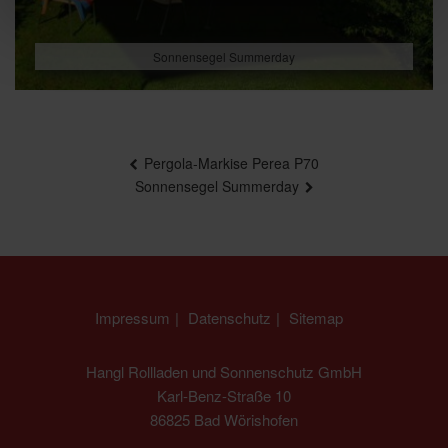
Sonnensegel Summerday
Beitragsnavigation
Pergola-Markise Perea P70
Sonnensegel Summerday
Impressum
Datenschutz
Sitemap
Hangl Rollladen und Sonnenschutz GmbH
Karl-Benz-Straße 10
86825 Bad Wörishofen