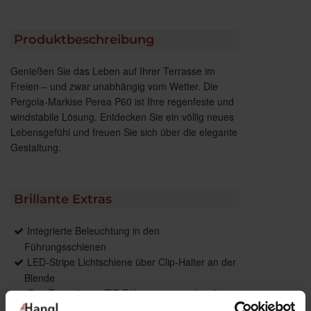
Produktbeschreibung
Genießen Sie das Leben auf Ihrer Terrasse im
Freien – und zwar unabhängig vom Wetter. Die
Pergola-Markise Perea P60 ist Ihre regenfeste und
windstabile Lösung. Entdecken Sie ein völlig neues
Lebensgefühl und freuen Sie sich über die elegante
Gestaltung.
Brillante Extras
Integrierte Beleuchtung in den
Führungsschienen
LED-Stripe Lichtschiene über Clip-Halter an der
Blende
GranTex mit easyZIP-Führung zur senkrechten
Verschattung für große Breiten und filigranem