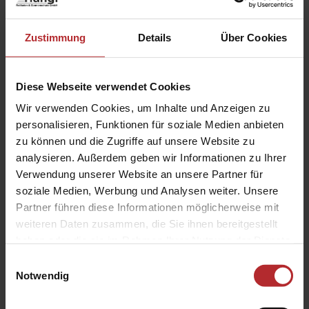
Kasten
Vorbau-Markisen mit easyZIP-Führung zur
Zustimmung
Details
Über Cookies
senkrechten Verschattung
PVC-Sichtfenster
Heizstrahler
Diese Webseite verwendet Cookies
Spannrahmen
Steckdose
Wir verwenden Cookies, um Inhalte und Anzeigen zu
personalisieren, Funktionen für soziale Medien anbieten
Weitere Informationen zu
zu können und die Zugriffe auf unsere Website zu
Ausstattungsextras Perea Pergola-
analysieren. Außerdem geben wir Informationen zu Ihrer
Markisen
Verwendung unserer Website an unsere Partner für
soziale Medien, Werbung und Analysen weiter. Unsere
Partner führen diese Informationen möglicherweise mit
Farben & Stoffe
weiteren Daten zusammen, die Sie ihnen bereitgestellt
haben oder die sie im Rahmen Ihrer Nutzung der Dienste
Weitere Informationen
gesammelt haben.
Einwilligungsauswahl
Notwendig
Das könnte Sie auch interessieren