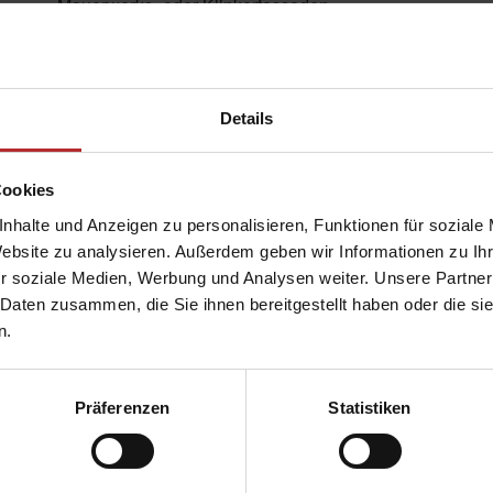
Mauerwerks- oder Klinkerfassaden
Anwendungsbereiche: Neubau, Renovierung, bei Austa
Montage: Gemeinsam mit dem Fenster
Ausstattungs-Extras*: Statikkonsolen, Integration von 
Details
(*Typen- und ausstattungsabhängig)
Cookies
nhalte und Anzeigen zu personalisieren, Funktionen für soziale
Produktbeschreibung
Website zu analysieren. Außerdem geben wir Informationen zu I
Mit hervorragenden Wärme- und Schalldämmwerten
Varianten zur Optimierung der Statik bieten neue und
r soziale Medien, Werbung und Analysen weiter. Unsere Partner
 Daten zusammen, die Sie ihnen bereitgestellt haben oder die s
bieten Neubau-Aufsetz-Rollläden bei Neubau oder
eine Vielzahl an innovativen Möglichkeiten. Die
n.
Gebäudesanierung eine effektive Lösung. Die flexible
Kästen der Neubau-Aufsetz-Rollläden sind sowohl für
Fensteranbindung durch das optionale Clipsystem,
Verstärkungen des Fensterrahmenprofils und
Präferenzen
Statistiken
Brillante Extras