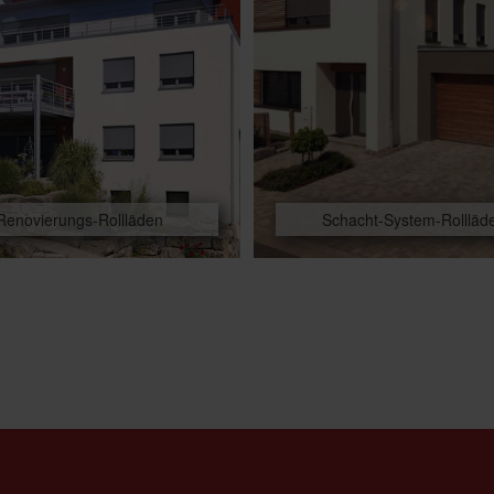
Renovierungs-Rollläden
Schacht-System-Rollläd