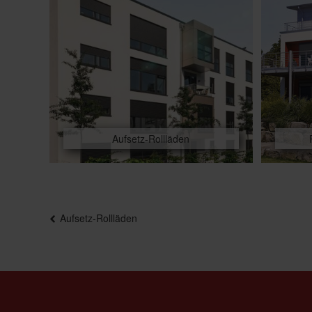
Aufsetz-Rollläden
Beitragsnavigation
Aufsetz-Rollläden