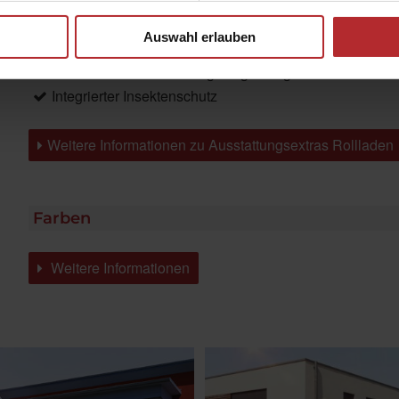
Fensteranbindung auf Wunsch optional über Clipbefes
Auswahl erlauben
Geländersystem VisioNeo
SecuKit: Perfekte Rettungsweglösung
Integrierter Insektenschutz
Weitere Informationen zu Ausstattungsextras Rollladen
Farben
Weitere Informationen