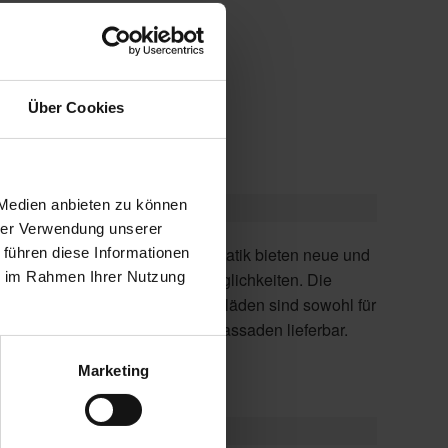
usch der Fenster
Lüftungselementen
Über Cookies
 Medien anbieten zu können
hrer Verwendung unserer
 führen diese Informationen
ie im Rahmen Ihrer Nutzung
Mauerwerk, als auch für Klinkerfassaden lieferbar.
Marketing